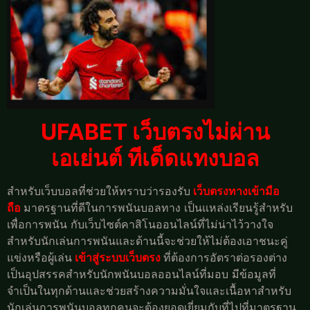
UFABET
เว็บตรงไม่ผ่าน
เอเย่นต์
ทีเด็ดแทงบอล
สำหรับเว็บบอลที่ช่วยให้ทราบว่ารองรับ
เว็บตรงทางเข้ามือ
ถือ
มาตรฐานที่ดีในการพนันบอลทาง เป็นแหล่งเรียนรู้สำหรับ
เพื่อการพนัน กับเว็บไซต์คาสิโนออนไลน์ที่ไม่น่าไว้วางใจ
สำหรับนักเล่นการพนันและด้านนี้จะช่วยให้ไม่ต้องเอาชนะคู่
แข่งหรือผู้เล่น
เข้าสู่ระบบเว็บตรง
ที่ต้องการอัตราต่อรองต่าง
เป็นอุปสรรคสำหรับนักพนันบอลออนไลน์ที่มอบ มีข้อมูลที่
จำเป็นในทุกด้านและช่วยสร้างความมั่นใจและเนื้อหาสำหรับ
นักเล่นการพนันบอลทุกคนจะต้องยอดเยี่ยมกับที่ไปที่มาตรฐาน