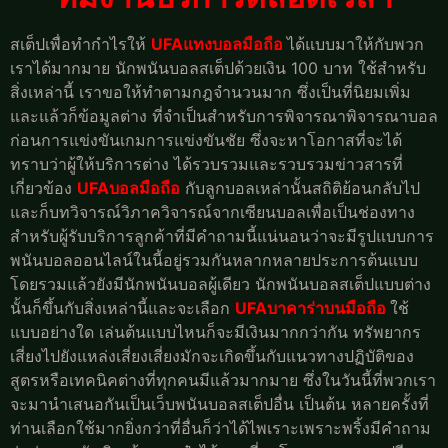
สเต็ปเพื่อทำกำไรให้
UFAแทงบอลมือถือ
ได้แบบมาให้กับพวก
เราได้มากมาย นักพนันบอลสเต็ปด้วยเงิน 100 บาท ใช้สำหรับ
สิ่งเหล่านี้ เราขอให้ทำตามกฎจำนวนมาก ซึ่งเป็นที่นิยมเพิ่ม
และแล้วก็ข้อมูลต่าง ที่จำเป็นสำหรับการพิจารณาพิจารณาบอล
ก่อนการแข่งขันเกมการแข่งขันชัย ซึ่งจะหาโอกาสที่จะได้
ทราบว่าผู้ให้บริการต่าง ได้รวบรวมและรวบรวมข่าวสารที่
เกี่ยวข้อง
UFAบอลมือถือ
กับลูกบอลเหล่านั้นสถิติย้อนกลับไป
และก็บทวิจารณ์วิภาควิจารณ์จากเซียนบอลเพื่อเป็นช่องทาง
สำหรับผู้รับบริการลูกค้าที่มีคำถามนี้แน่นอนว่าจะมีรูปแบบการ
พนันบอลออนไลน์ในนี้อยู่รวมกันหลากหลายประการต้นแบบ
โดยรวมแล้วยังมีนักพนันบอลผู้เดียว นักพนันบอลสเต็ปแบบต่าง
นั้นก็ขึ้นกับสิ่งเหล่านี้และจะเลือก
UFAบาคาร่าบนมือถือ
ใช้
แบบอย่างใด เล่นต้นแบบไหนก็จะมีเงินมากกว่ากัน ทรัพยากร
เสี่ยงไปยังแหล่งเสี่ยงเสี่ยงมักจะเกิดขึ้นกับแนวทางปฏิบัติของ
สูตรหรือเทคนิคต่างที่ทุกคนมีแล้วมากมาย ซึ่งในวันนี้ที่พวกเรา
จะมานำเสนอกันเป็นเว็บพนันบอลสเต็ปอื่น เป็นต้น หลายครั้งที่
ท่านเลือกใช้มากยิ่งกว่าที่อื่นก็ว่าได้ไพเราะเพราะพริ้งมีคำถาม