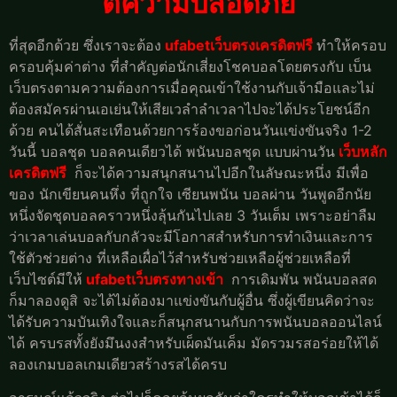
ตีความปลอดภัย
ที่สุดอีกด้วย ซึ่งเราจะต้อง
ufabetเว็บตรงเครดิตฟรี
ทำให้ครอบ
ครอบคุ้มค่าต่าง ที่สำคัญต่อนักเสี่ยงโชคบอลโดยตรงกับ เบ็น
เว็บตรงตามความต้องการเมื่อคุณเข้าใช้งานกับเจ้ามือและไม่
ต้องสมัครผ่านเอเย่นให้เสียเวลำลำเวลาไปจะได้ประโยชน์อีก
ด้วย คนได้สั่นสะเทือนด้วยการร้องขอก่อนวันแข่งขันจริง 1-2
วันนี้ บอลชุด บอลคนเดียวได้ พนันบอลชุด แบบผ่านวัน
เว็บหลัก
เครดิตฟรี
ก็จะได้ความสนุกสนานไปอีกในลัษณะหนึ่ง มีเพื่อ
ของ นักเขียนคนหึ่ง ที่ถูกใจ เซียนพนัน บอลผ่าน วันพูดอีกนัย
หนึ่งจัดชุดบอลคราวหนึ่งลุ้นกันไปเลย 3 วันเต็ม เพราะอย่าลืม
ว่าเวลาเล่นบอลกับกลัวจะมีโอกาสสำหรับการทำเงินและการ
ใช้ตัวช่วยต่าง ที่เหลือเผื่อไว้สำหรับช่วยเหลือผู้ช่วยเหลือที่
เว็บไซต์มีให้
ufabetเว็บตรงทางเข้า
การเดิมพัน พนันบอลสด
ก็มาลองดูสิ จะได้ไม่ต้องมาแข่งขันกับผู้อื่น ซึ่งผู้เขียนคิดว่าจะ
ได้รับความบันเทิงใจและก็สนุกสนานกับการพนันบอลออนไลน์
ได้ ครบรสทั้งยังมึนงงสำหรับเผ็ดมันเค็ม มัดรวมรสอร่อยให้ได้
ลองเกมบอลเกมเดียวสร้างรสได้ครบ