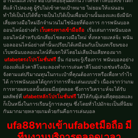
อารมณ์แล้วจริง ต่อไปก็คอยลุ้นผลกันว่าใครทำให้บอลเข้าได้ก็
ดีแล้วไปลองดู ผู้รับไม่เข้าตามเป้าหมาย ไม่ยอมให้แน่นอน
ทำให้เป็นไปได้ที่อาจเป็นไปได้เป็นเพื่อนบ้านนั้นเองและยังมีนัก
เสี่ยงดวงมือใหม่อีกจำนวนไม่ใช่น้อยที่ต้องการ การพนันบอล
ออนไลน์อย่างต่ำ
เว็บตรงทางเข้ามือถือ
เริ่มเล่นการพนันบอล
ออนไลน์สำหรับนักเสี่ยงโชคดวงมือใหม่ ทั้งหลายแหล่จ้ะ พนัน
บอลออนไลน์อย่างต่ำนั้นเปรียบได้เสมือนกับเป็นบทเรียนของ
เว็บพนันบอลออนไลน์ที่แจกให้โดยไม่เสียเงินเสียทองมาก
ufabetตรงโปรโมชั่นฟรี
อื่น ก่อนจะรู้เรื่องการ พนันบอลอย่าง
ถ่องแท้แล้วคาสิโนจะลองทำการเล่นคาสิโนอย่างเช่นจริงเป็น
จังตามแต่ปริมาณทุนในกระเป๋าที่คุณต้องการหรือเพื่อหากำไร
ได้ การพนันบอลได้ถูกกว่าการที่จะเล่นแบบมั่ว เนื่องจากว่าเกม
การทายผลบอลนั้นย่อมมีอยู่ตลอด ซึ่งการวิเคราะห์จะได้รับ
ผลลัพธ์ที่
ufabetหลักโปรโมชั่นฟรี
ได้ให้กับผู้เล่นที่สุดยอดและ
ก็เป็นหนึ่งในการเรียนรู้การลงทุน ซึ่งโดยทั่วไปมักจะเป็นที่นิยม
กันมากมายหลายเกมด้วยกันคือการเล่นบอล
ufa88ทางเข้าufabetมือถือ
มี
ทีมงานบริการตลอดเวลา