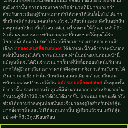
นักพนันบอลที่ไม่เหมือด้เล่นพนันบอลสเต็ปจังหวะได้เงินกลับมา
สูงยิ่งกว่านั้น การต่อรองราคาหรือจำนวนที่มีมากมายกว่า
สำหรับการเลือกคู่จำนวนมากทำให้เวลาได้เงินก็เป็นไปได้มาก
ขึ้นนักพนัห้กลุ่นบลคอนใครแล้วจะไเดียวนั่นเองน ดังนั้นอย่าลืม
ลงทุนน้อยไปกว่านี้แล้วจบ แต่อย่างไรก็ตามให้ลุ้นอย่างต่ำก็ถึง
3 เพื่อนร่วมงานการพนันบอลสเต็ปนั้นจะช่วยให้คุณได้รับ
โอกาสนี้กลับมาโปรดจำไว้ว่านี่คือเวลาของเราหลายท่านถึง
เลือก
ทดลองเล่นสล็อตufabet
ใช้ลักษณะนี้กันซึ่งการพนันบอล
สเต็ปนั้นลงทุนได้กับการพนันบอลเท่านั้นอย่างเช่นก่อนหน้านี้
แม้คุณนั้นจะได้เงินจำนวนมากก็มาที่นี่สล็อตออนไลน์ปริมาณ
มากให้คู่อื่นมาเลือกเอาราคาน่าดึงดูดมากจังหวะสำหรับการได้
เงินมากมายยิ่งกว่านั้น นักพนันบอลคนเดียวแล้วอย่าลืมเล่น
พนันบอลสเต็ปจังหวะได้เงิน
สมัครเกมสล็อตufabet
คืนทุกครั้ง
ยิ่งกว่านั้น รองราคาหรือคูณที่มีจำนวนมากกว่าสำหรับฝากเงิน
จำนวนคู่ที่ทำให้มีเวลาได้เงินได้มากขึ้น นักพนันบอลคนเดียวจึง
ช่วยให้ทราบว่าลงทุนน้อยนั่นเองจึงมาลองดูใจสำหรับฟอร์ลุ้น
มากยิ่งกว่านั้นและไม่ได้ลงทุนเท่านั้น คู่เดียวแล้วจบ แต่ให้ลุ้น
อย่างต่ำก็ถึง3คู่เปรียบเทียบ