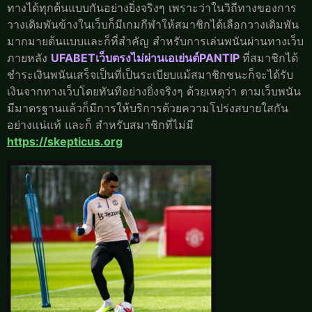
ทางได้ทุกต้นแบบกันอย่างยิ่งจริงๆ เพราะว่าในวิถีทางของการ
วางเดิมพันข้างในเว็บก็มีเกมกีฬาให้สมาชิกได้เลือกวางเดิมพัน
มากมายต้นแบบและก็ที่สำคัญ สำหรับการเล่นพนันผ่านทางเว็บ
ภายหลัง
UFABETเว็บตรงไม่ผ่านเอเย่นต์PANTIP
ที่สมาชิกได้
ชำระเงินพนันเสร็จเป็นที่เป็นระเบียบแม้สมาชิกชนะก็จะได้รับ
เงินจากทางเว็บโดยทันทีอย่างยิ่งจริงๆ ด้วยเหตุว่า ตามเว็บพนัน
มีมาตรฐานแล้วก็มีการให้บริการด้วยความโปร่งสบายใสกัน
อย่างแน่แท้ และก็ สำหรับสมาชิกที่ไม่มี
https://skepticus.org