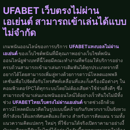
UFABET เว็บตรงไม่ผ่าน
เอเย่นต์ สามารถเข้าเล่นได้แบบ
ไม่จำกัด
เกมพนันออนไลน์ของการบริการ
UFABETแทงบอลไม่ผ่าน
เอเย่นต์
ของเว็บไซต์พนันที่มีคุณภาพอย่างเว็บไซต์พนัน
ออนไลน์ยูฟ่าเบทที่นี้โดยมีคณะทำงานที่พร้อมให้บริการอย่าง
ครบถ้วนสามารถเข้ามาเล่นการเดิมพันได้ทุกประเภทจากที่
อยากได้โดยสามารถเพิ่มลู่ทางด้วยการดาวน์โหลดแอพพลิ
เคชั่นเพื่อไปจัดตั้งกับโทรศัพท์เคลื่อนที่และก็เครื่องมือต่างๆ ใน
คอมพิวเตอร์PCได้ทุกระบบโดยไม่ต้องเสียค่าใช้จ่ายสิ่งดีๆ ซึ่ง
สามารถเข้ามาเล่นเกมพนันออนไลน์ได้อย่างเร็วทันใจไม่มีทิ้ง
ช่วง
UFABETไทยเว็บตรงไม่ผ่านเอเย่นต์
ขาดช่วงอีกด้วย
ดาวน์โหลดมีแนวคิดในรูปแบบนี้คล้ายกันกับพวกเราเป็นจังหวะ
ที่กำลังจะได้แลกทัศนคติและก็ทาง สำหรับการคิดแผน รวมทั้ง
แนวความคิดแปลกๆ ใหม่ๆ ที่ใช้งานได้จริงเปิดราคามาอย่างงี้