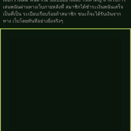
เล่นพนันผ่านทางเว็บภายหลังที่ สมาชิกได้ชำระเงินพนันเสร็จ
เป็นที่เป็น ระเบียบเรียบร้อยถ้าสมาชิก ชนะก็จะได้รับเงินจาก
ทาง เว็บโดยทันทีอย่างยิ่งจริงๆ