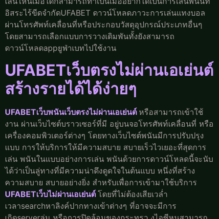
เล่นไหนเมื่อใดก็สามารถทำเป็นเมื่ออยากได้เป็นการเล่นพนันที่
อิสระไร้ขีดจำกัดUFABET ดาวน์โหลดภาวะการเล่นแทงบอล
ผ่านโทรศัพท์เคลื่อนที่หรือประกอบวัสดุอุปกรณ์ประเภทอื่นๆ
โดยสามารถเลือกแบบการวางเดิมพันทั้งยังสามารถ
ดาวน์โหลดappยูฟ่าเบทไปใช้งาน
UFABETเว็บตรงไม่ผ่านเอเย่นต์
สร้างรายได้ได้ง่ายๆ
UFABETเว็บพนันเว็บตรงไม่ผ่านเอเย่นต์
หรือสามารถเข้าใช้
งาน ผ่านเว็บไซต์บราวเซอร์ที่มี อยู่บนจอโทรศัพท์เคลื่อนที่ หรือ
เครื่องคอมพิวเตอร์ต่างๆ โดยทางเว็บไซต์พนันมีการปรับปรุง
แบบ การให้บริการให้มีความสบาย สบายเร็วไวเยอะที่สุดการ
เล่น พนันในแบบอย่างการเล่น พนันด้วยการดาวน์โหลดนี้จะนับ
ได้ว่าเป็นลู่ทางที่มีความน่าดึงดูดใจในต้นแบบ หนึ่งที่สร้าง
ความสบาย สบายอย่างยิ่ง สำหรับเพื่อการเข้ามาใช้บริการ
UFABETเว็บไม่ผ่านเอเย่นต์
โดยที่ไม่ต้องเสียเวล่ำ
เวลาsearchหาลิงค์ปากทางเข้าต่างๆ ที่อาจจะมีการ
เกิดserverล่ม หรือการปิดล้อมของกระทรว งไอซีหนสามารถ